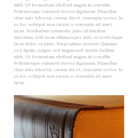
nibh. Ut fermentum eleifend magna in convallis.
Pellentesque euismod viverra dignissim. Phasellus
vitae ante lobortis, cursus dui et, venenatis tortor. In
ex leo, volutpat non cursus a, venenatis sit amet
lacus. Vestibulum commodo, justo id faucibus
interdum, velit lacus ullamcorper ante, et scelerisque
lacus dolor eu justo. Suspendisse potenti. Quisque
orci ligula, congue sed magna sed, mattis facilisis
nibh. Ut fermentum eleifend magna in convallis.
Pellentesque euismod viverra dignissim. Phasellus
vitae ante lobortis, cursus dui et, venenatis tortor. In
ex leo, volutpat non cursus a, venenatis sit amet
lacus.