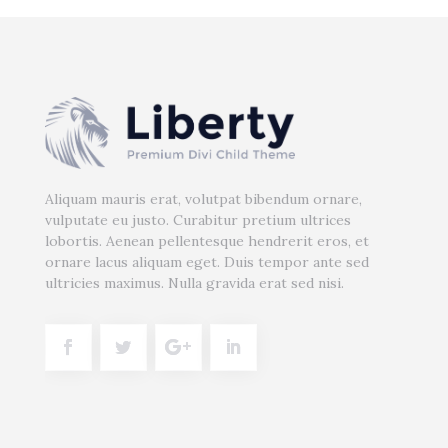
Aliquam mauris erat, volutpat bibendum ornare,
vulputate eu justo. Curabitur pretium ultrices
lobortis. Aenean pellentesque hendrerit eros, et
ornare lacus aliquam eget. Duis tempor ante sed
ultricies maximus. Nulla gravida erat sed nisi.