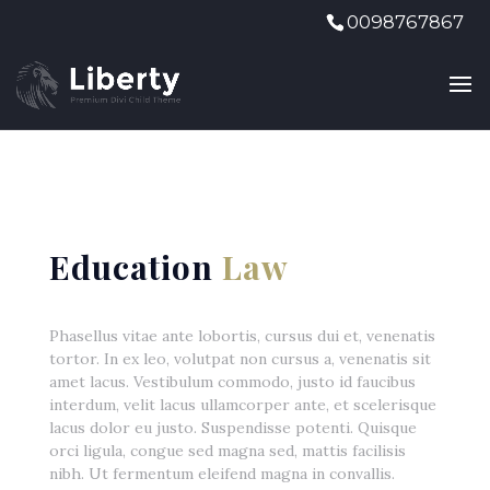
0098767867
Education
Law
Phasellus vitae ante lobortis, cursus dui et, venenatis
tortor. In ex leo, volutpat non cursus a, venenatis sit
amet lacus. Vestibulum commodo, justo id faucibus
interdum, velit lacus ullamcorper ante, et scelerisque
lacus dolor eu justo. Suspendisse potenti. Quisque
orci ligula, congue sed magna sed, mattis facilisis
nibh. Ut fermentum eleifend magna in convallis.